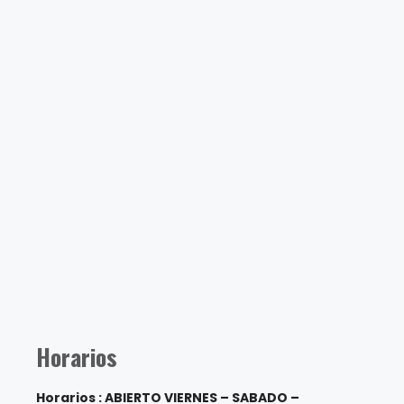
Horarios
Horarios : ABIERTO VIERNES – SABADO –
DOMINGO
Almuerzos y comidas