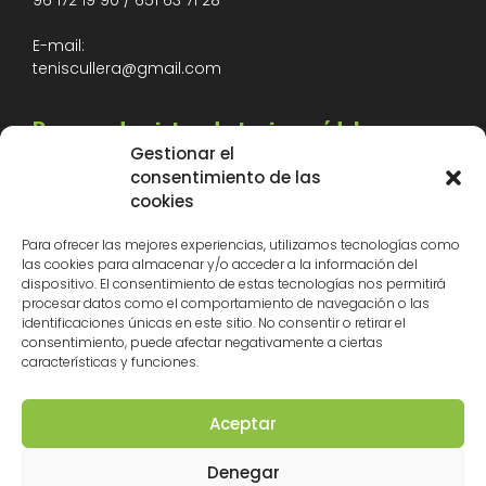
96 172 19 90
/
651 63 71 28
E-mail:
teniscullera@gmail.com
Reserva de pistas de tenis y pádel
Gestionar el
consentimiento de las
Teléfono (
solo por WHATSAPP):
cookies
651 63 71 28
Para ofrecer las mejores experiencias, utilizamos tecnologías como
las cookies para almacenar y/o acceder a la información del
dispositivo. El consentimiento de estas tecnologías nos permitirá
procesar datos como el comportamiento de navegación o las
identificaciones únicas en este sitio. No consentir o retirar el
Restaurante Club de Tenis Cullera
consentimiento, puede afectar negativamente a ciertas
características y funciones.
Realiza tu reserva:
673 19 42 75
Aceptar
Denegar